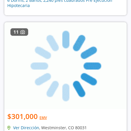
6 Dorms, 2 Baños, 2,240 pies cuadrados Pre Ejecución
Hipotecaria
11
$301,000
EMV
Ver Dirección
, Westminster, CO 80031