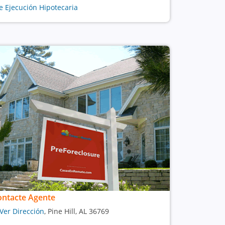
e Ejecución Hipotecaria
ontacte Agente
Ver Dirección
, Pine Hill, AL 36769