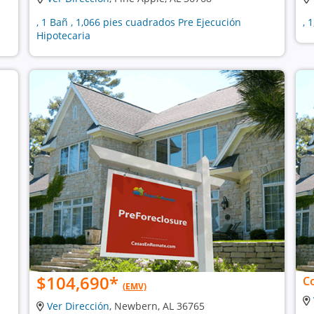
, 1 Bañ , 1,066 pies cuadrados Pre Ejecución
, 
Hipotecaria
$104,690
*
C
(EMV)
Ver Dirección
, Newbern, AL 36765