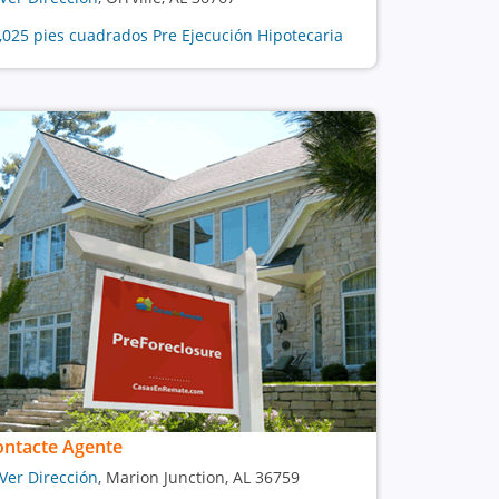
1,025 pies cuadrados Pre Ejecución Hipotecaria
ontacte Agente
Ver Dirección
, Marion Junction, AL 36759