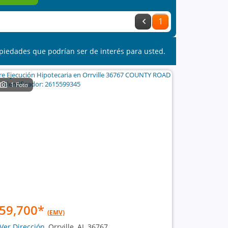
1
piedades que podrían ser de interés para usted.
1 Foto
59,700
*
(EMV)
Ver Dirección
, Orrville, AL 36767