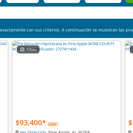
exactamente con sus criterios. A continuación se muestran las pro
1 Foto
$93,400
*
$
(EMV)
Ver Dirección
, Pine Apple, AL 36768