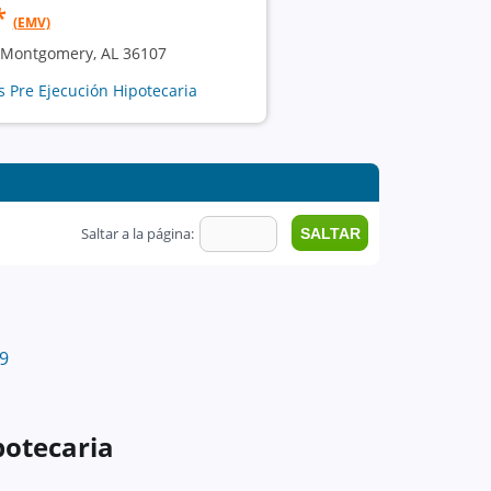
*
(EMV)
 Montgomery, AL 36107
 Pre Ejecución Hipotecaria
Saltar a la página:
9
potecaria