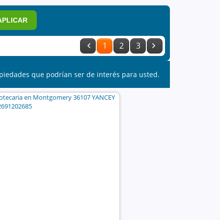
APLICAR
1
2
3
piedades que podrían ser de interés para usted.