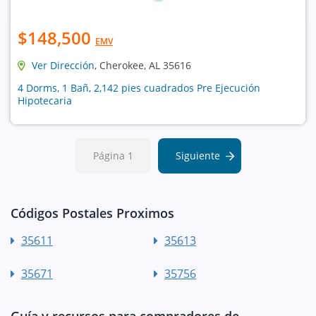
$148,500
EMV
Ver Dirección
, Cherokee, AL 35616
4 Dorms, 1 Bañ, 2,142 pies cuadrados Pre Ejecución
Hipotecaria
Página 1
Siguiente
Códigos Postales Proximos
35611
35613
35671
35756
Guía y recursos para compradores de