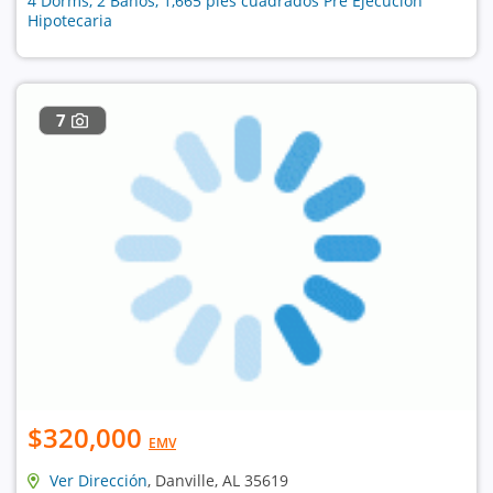
4 Dorms, 2 Baños, 1,665 pies cuadrados Pre Ejecución
Hipotecaria
7
$320,000
EMV
Ver Dirección
, Danville, AL 35619