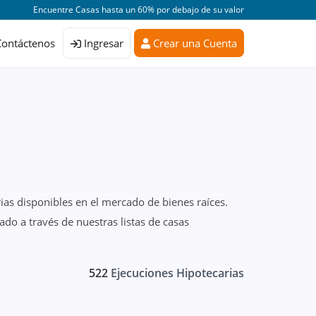
Encuentre Casas hasta un 60% por debajo de su valor
Contáctenos
Ingresar
Crear una Cuenta
ias disponibles en el mercado de bienes raíces.
do a través de nuestras listas de casas
522
Ejecuciones Hipotecarias