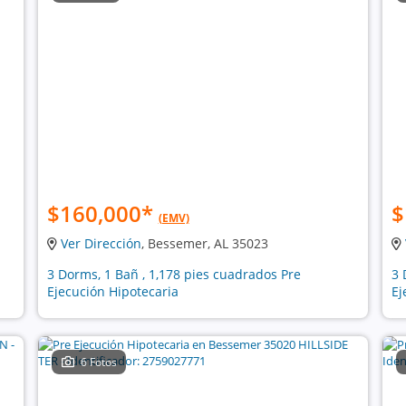
$160,000
*
$
(EMV)
Ver Dirección
, Bessemer, AL 35023
3 Dorms, 1 Bañ , 1,178 pies cuadrados Pre
3 
Ejecución Hipotecaria
Ej
6 Fotos