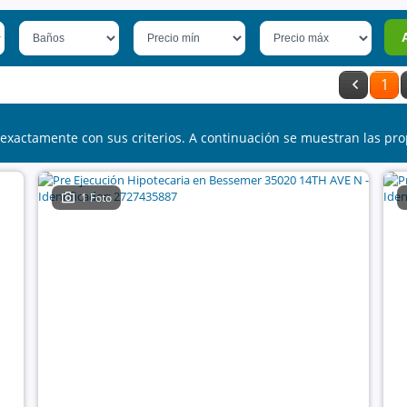
1
exactamente con sus criterios. A continuación se muestran las pro
1 Foto