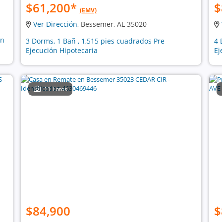
$61,200
*
$
(EMV)
Ver Dirección
, Bessemer, AL 35020
ón
3 Dorms, 1 Bañ , 1,515 pies cuadrados Pre
4 
Ejecución Hipotecaria
Ej
11 Fotos
$84,900
$