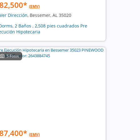
82,500
*
(EMV)
Ver Dirección
, Bessemer, AL 35020
Dorms, 2 Baños , 2,508 pies cuadrados Pre
ecución Hipotecaria
5 Fotos
87,400
*
(EMV)