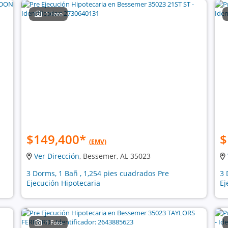
1 Foto
$149,400
*
$
(EMV)
Ver Dirección
, Bessemer, AL 35023
3 Dorms, 1 Bañ , 1,254 pies cuadrados Pre
3 
Ejecución Hipotecaria
Ej
1 Foto