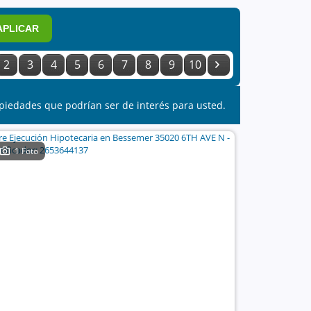
APLICAR
2
3
4
5
6
7
8
9
10
piedades que podrían ser de interés para usted.
1 Foto