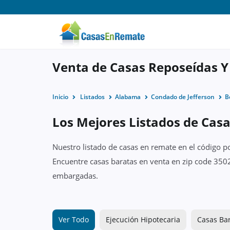
Venta de Casas Reposeídas Y
Inicio
Listados
Alabama
Condado de Jefferson
B
Los Mejores Listados de Cas
Nuestro listado de casas en remate en el código p
Encuentre casas baratas en venta en zip code 3502
embargadas.
Ver Todo
Ejecución Hipotecaria
Casas Ba