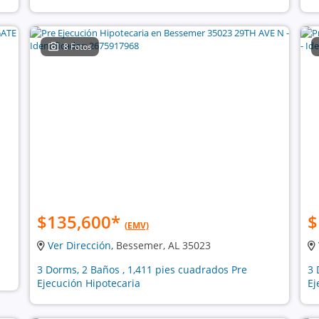
8 Fotos
$135,600
*
$
(EMV)
Ver Dirección
, Bessemer, AL 35023
3 Dorms, 2 Baños , 1,411 pies cuadrados Pre
3 
Ejecución Hipotecaria
Ej