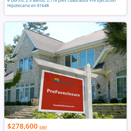
4 Dorms, 2.5 Baños, 2,178 pies cuadrados Pre Ejecución
Hipotecaria en 81648
$278,600
EMV