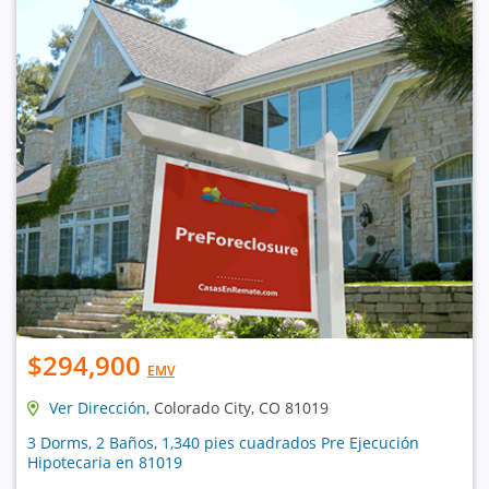
$294,900
EMV
Ver Dirección
, Colorado City, CO 81019
3 Dorms, 2 Baños, 1,340 pies cuadrados Pre Ejecución
Hipotecaria en 81019