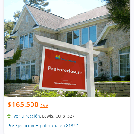
$165,500
EMV
Ver Dirección
, Lewis, CO 81327
Pre Ejecución Hipotecaria en 81327