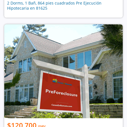
2 Dorms, 1 Bañ, 864 pies cuadrados Pre Ejecución
Hipotecaria en 81625
$120,700
EMV