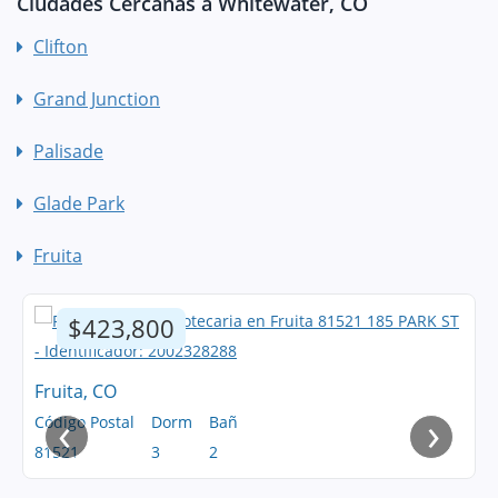
Ciudades Cercanas a Whitewater, CO
Clifton
Grand Junction
Palisade
Glade Park
Fruita
$423,800
Fruita, CO
‹
›
Código Postal
Dorm
Bañ
81521
3
2