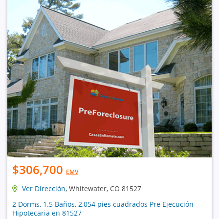
$306,700
EMV
Ver Dirección
, Whitewater, CO 81527
2 Dorms, 1.5 Baños, 2,054 pies cuadrados Pre Ejecución
Hipotecaria en 81527