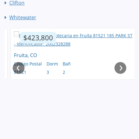
Clifton
Whitewater
$423,800
Fruita, CO
‹
›
Código Postal
Dorm
Bañ
81521
3
2