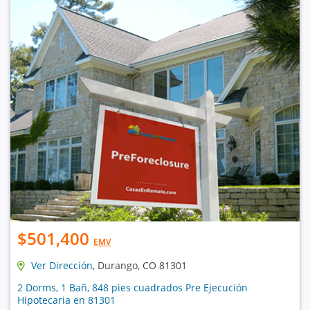
$501,400
EMV
Ver Dirección
, Durango, CO 81301
2 Dorms, 1 Bañ, 848 pies cuadrados Pre Ejecución
Hipotecaria en 81301