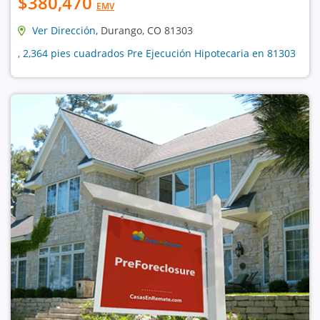
$380,470
EMV
Ver Dirección
, Durango, CO 81303
, 2,364 pies cuadrados Pre Ejecución Hipotecaria en 81303