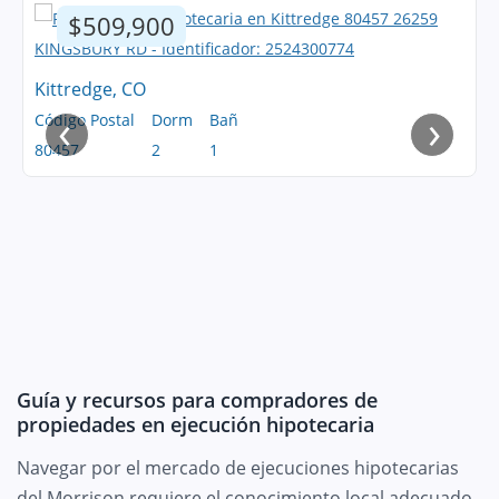
$509,900
Kittredge, CO
‹
›
Código Postal
Dorm
Bañ
80457
2
1
Guía y recursos para compradores de
propiedades en ejecución hipotecaria
Navegar por el mercado de ejecuciones hipotecarias
del Morrison requiere el conocimiento local adecuado.