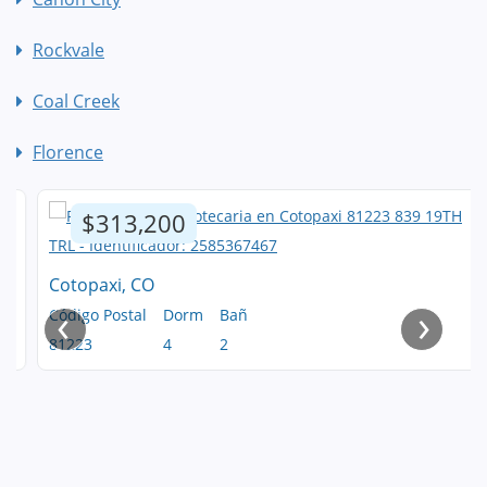
Rockvale
Coal Creek
Florence
$313,200
Cotopaxi, CO
‹
›
Código Postal
Dorm
Bañ
81223
4
2