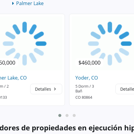
Palmer Lake
50,000
$460,000
er Lake, CO
Yoder, CO
m / 2
5 Dorm / 3
Detalles
Detall
Bañ
0133
CO 80864
dores de propiedades en ejecución hi