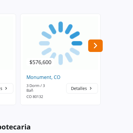
$576,600
$411,7
Monument, CO
Manitou S
3 Dorm / 3
2 Dorm / 1
es
Detalles
Bañ
Bañ
CO 80132
CO 80829
potecaria