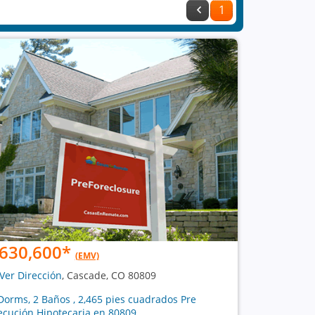
1
630,600
*
(EMV)
Ver Dirección
, Cascade, CO 80809
Dorms, 2 Baños , 2,465 pies cuadrados Pre
ecución Hipotecaria en 80809