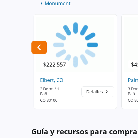
Monument
$222,557
$4
O
Elbert, CO
Palm
2 Dorm / 1
3 Dor
Detalles
Detalles
Bañ
Bañ
CO 80106
CO 8
Guía y recursos para compra