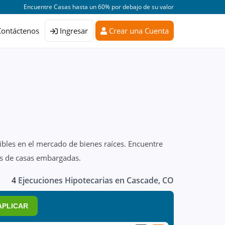
Encuentre Casas hasta un 60% por debajo de su valor
Contáctenos
Ingresar
Crear una Cuenta
ibles en el mercado de bienes raíces. Encuentre
as de casas embargadas.
4
Ejecuciones Hipotecarias en Cascade, CO
APLICAR