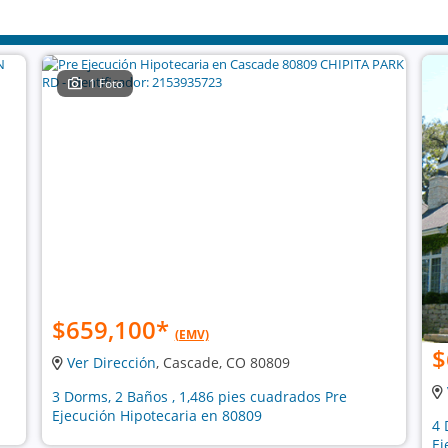
1 Foto
$659,100
*
(EMV)
$
Ver Dirección
, Cascade, CO 80809
3 Dorms, 2 Baños , 1,486 pies cuadrados Pre
Ejecución Hipotecaria en 80809
4 
Ej