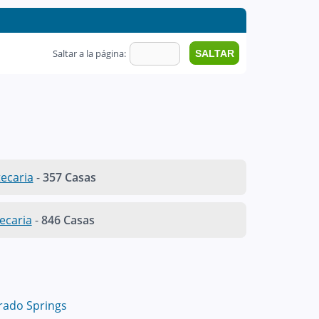
Saltar a la página:
ecaria
-
357 Casas
ecaria
-
846 Casas
rado Springs