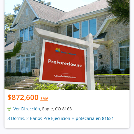
$872,600
EMV
Ver Dirección
, Eagle, CO 81631
3 Dorms, 2 Baños Pre Ejecución Hipotecaria en 81631