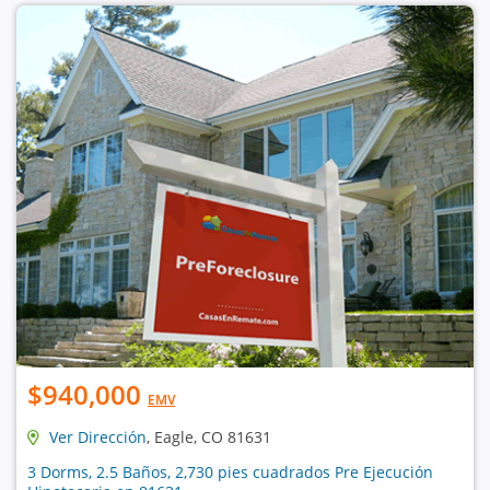
$940,000
EMV
Ver Dirección
, Eagle, CO 81631
3 Dorms, 2.5 Baños, 2,730 pies cuadrados Pre Ejecución