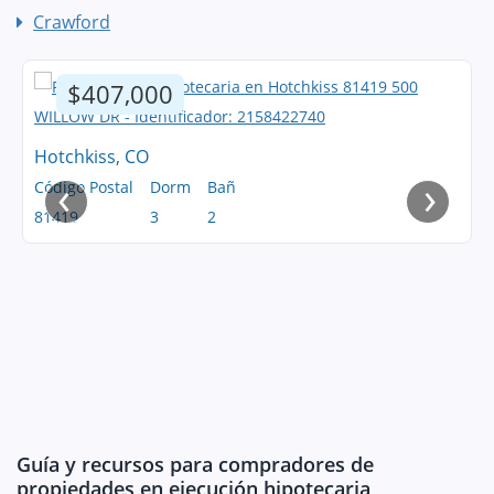
Crawford
$407,000
Hotchkiss, CO
‹
›
Código Postal
Dorm
Bañ
81419
3
2
Guía y recursos para compradores de
propiedades en ejecución hipotecaria